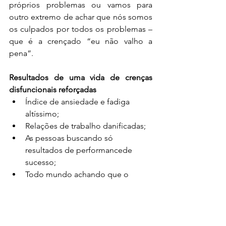
próprios problemas ou vamos para 
outro extremo de achar que nós somos 
os culpados por todos os problemas – 
que é a crençado “eu não valho a 
pena”.
Resultados de uma vida de crenças 
disfuncionais reforçadas
Índice de ansiedade e fadiga 
altíssimo;
Relações de trabalho danificadas;
As pessoas buscando só 
resultados de performancede 
sucesso;
Todo mundo achando que o 
sucesso é o que determina o valor 
e a competência.
As universidades e as escolas, em sua 